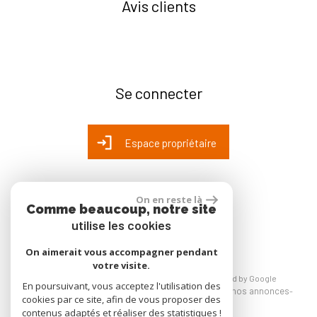
Avis clients
Se connecter
Espace propriétaire
On en reste là
réalisé par
Comme beaucoup, notre site
utilise les cookies
On aimerait vous accompagner pendant
votre visite.
© 2026 | Tous droits réservés | Traduction powered by Google
En poursuivant, vous acceptez l'utilisation des
Plan du site
Mentions légales
Liens
Admin
Toutes nos annonces
cookies par ce site, afin de vous proposer des
Politique RGPD
contenus adaptés et réaliser des statistiques !